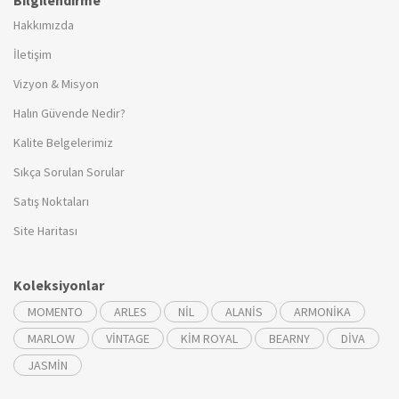
Bilgilendirme
Hakkımızda
İletişim
Vizyon & Misyon
Halın Güvende Nedir?
Kalite Belgelerimiz
Sıkça Sorulan Sorular
Satış Noktaları
Site Haritası
Koleksiyonlar
MOMENTO
ARLES
NİL
ALANİS
ARMONİKA
MARLOW
VİNTAGE
KİM ROYAL
BEARNY
DİVA
JASMİN