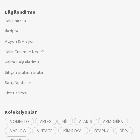
Bilgilendirme
Hakkımızda
İletişim
Vizyon & Misyon
Halın Güvende Nedir?
Kalite Belgelerimiz
Sıkça Sorulan Sorular
Satış Noktaları
Site Haritası
Koleksiyonlar
MOMENTO
ARLES
NİL
ALANİS
ARMONİKA
MARLOW
VİNTAGE
KİM ROYAL
BEARNY
DİVA
JASMİN