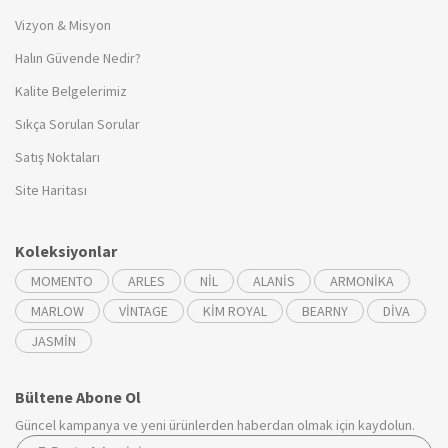
Vizyon & Misyon
Halın Güvende Nedir?
Kalite Belgelerimiz
Sıkça Sorulan Sorular
Satış Noktaları
Site Haritası
Koleksiyonlar
MOMENTO
ARLES
NİL
ALANİS
ARMONİKA
MARLOW
VİNTAGE
KİM ROYAL
BEARNY
DİVA
JASMİN
Bültene Abone Ol
Güncel kampanya ve yeni ürünlerden haberdan olmak için kaydolun.